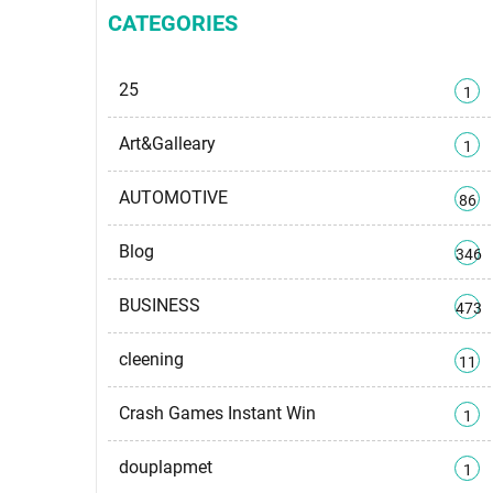
CATEGORIES
25
1
Art&Galleary
1
AUTOMOTIVE
86
Blog
346
BUSINESS
473
cleening
11
Crash Games Instant Win
1
douplapmet
1