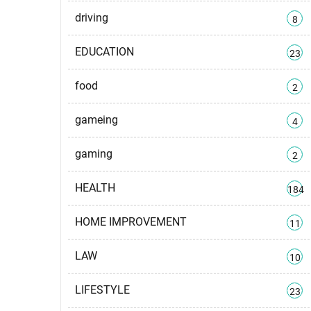
driving
8
EDUCATION
23
food
2
gameing
4
gaming
2
HEALTH
184
HOME IMPROVEMENT
11
LAW
10
LIFESTYLE
23