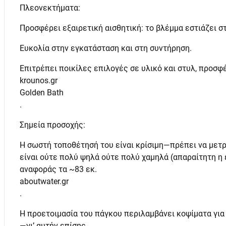
Πλεονεκτήματα:
Προσφέρει εξαιρετική αισθητική: το βλέμμα εστιάζει στ
Ευκολία στην εγκατάσταση και στη συντήρηση.
Επιτρέπει ποικίλες επιλογές σε υλικό και στυλ, προσ
krounos.gr
Golden Bath
.
Σημεία προσοχής:
Η σωστή τοποθέτησή του είναι κρίσιμη—πρέπει να μετρη
είναι ούτε πολύ ψηλά ούτε πολύ χαμηλά (απαραίτητη η 
αναφοράς τα ~83 εκ.
aboutwater.gr
.
Η προετοιμασία του πάγκου περιλαμβάνει κοψίματα για
—γι’ αυτήν επίσης