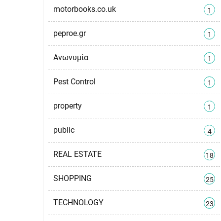
motorbooks.co.uk
1
peproe.gr
1
Ανωνυμία
1
Pest Control
1
property
1
public
4
REAL ESTATE
18
SHOPPING
25
TECHNOLOGY
23