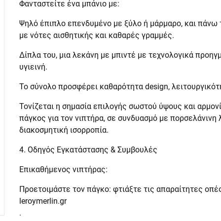
Φανταστείτε ένα μπάνιο με:
Ψηλό έπιπλο επενδυμένο με ξύλο ή μάρμαρο, και πάνω
με νότες αισθητικής και καθαρές γραμμές.
Δίπλα του, μια λεκάνη με μπιντέ με τεχνολογικά προηγμ
υγιεινή.
Το σύνολο προσφέρει καθαρότητα design, λειτουργικότη
Τονίζεται η σημασία επιλογής σωστού ύψους και αρμον
πάγκος για τον νιπτήρα, σε συνδυασμό με πορσελάνινη 
διακοσμητική ισορροπία.
4. Οδηγός Εγκατάστασης & Συμβουλές
Επικαθήμενος νιπτήρας:
Προετοιμάστε τον πάγκο: φτιάξτε τις απαραίτητες οπές
leroymerlin.gr
.