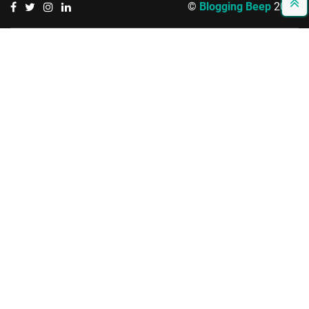
©
Blogging Beep
2026
SHOPPING
TECHNOLOGY
REAL
ESTATE
CONTACT
US