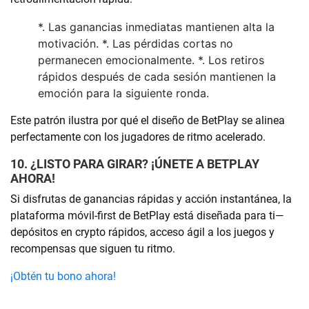
*. Las ganancias inmediatas mantienen alta la
motivación.
*. Las pérdidas cortas no
permanecen emocionalmente.
*. Los retiros
rápidos después de cada sesión mantienen la
emoción para la siguiente ronda.
Este patrón ilustra por qué el diseño de BetPlay se alinea
perfectamente con los jugadores de ritmo acelerado.
10. ¿LISTO PARA GIRAR? ¡ÚNETE A BETPLAY
AHORA!
Si disfrutas de ganancias rápidas y acción instantánea, la
plataforma móvil‑first de BetPlay está diseñada para ti—
depósitos en crypto rápidos, acceso ágil a los juegos y
recompensas que siguen tu ritmo.
¡Obtén tu bono ahora!