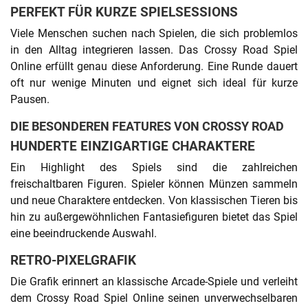
PERFEKT FÜR KURZE SPIELSESSIONS
Viele Menschen suchen nach Spielen, die sich problemlos
in den Alltag integrieren lassen. Das Crossy Road Spiel
Online erfüllt genau diese Anforderung. Eine Runde dauert
oft nur wenige Minuten und eignet sich ideal für kurze
Pausen.
DIE BESONDEREN FEATURES VON CROSSY ROAD
HUNDERTE EINZIGARTIGE CHARAKTERE
Ein Highlight des Spiels sind die zahlreichen
freischaltbaren Figuren. Spieler können Münzen sammeln
und neue Charaktere entdecken. Von klassischen Tieren bis
hin zu außergewöhnlichen Fantasiefiguren bietet das Spiel
eine beeindruckende Auswahl.
RETRO-PIXELGRAFIK
Die Grafik erinnert an klassische Arcade-Spiele und verleiht
dem Crossy Road Spiel Online seinen unverwechselbaren